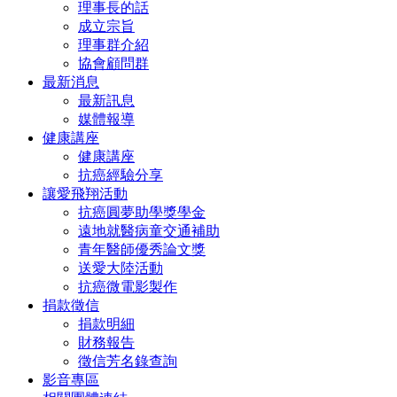
理事長的話
成立宗旨
理事群介紹
協會顧問群
最新消息
最新訊息
媒體報導
健康講座
健康講座
抗癌經驗分享
讓愛飛翔活動
抗癌圓夢助學獎學金
遠地就醫病童交通補助
青年醫師優秀論文獎
送愛大陸活動
抗癌微電影製作
捐款徵信
捐款明細
財務報告
徵信芳名錄查詢
影音專區