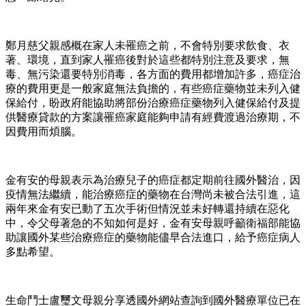
鄭月慈父親感概在家人未罹癌之前，不會特別要求飲食、衣
著、環境，直到家人罹癌後對於這些都特別注意及要求，無
毒、無污染還要特別消毒，各方面的費用都增加許多，癌症治
療的費用更是一般家庭無法負擔的，有些癌症藥物並未列入健
保給付，盼政府能協助將部份治療癌症藥物列入健保給付及提
供醫療貸款的方案讓罹癌家庭能夠申請有經費渡過治療期，不
因費用而煩腦。
金有安的母親表示為治療兒子的癌症都定期前往國外醫治，因
疫情無法繼續，能治療癌症的藥物在台灣尚未被合法引進，這
兩年來金有安已動了五次手術但情況並未好轉還持續在惡化
中，令父母著急的不知如何是好，金有安母親呼籲衛福部能協
助讓國外某些治療癌症的藥物能儘早合法進口，給予癌症病人
多點希望。
生命鬥士盧璽文母親分享透國外網站查詢到國外醫療單位已在