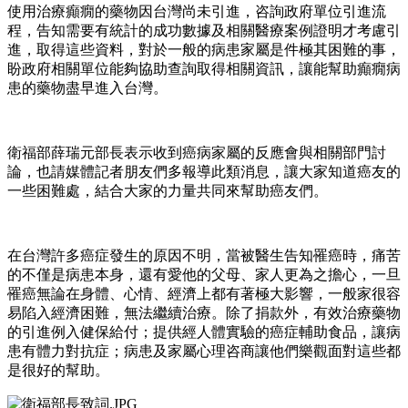
使用治療癲癇的藥物因台灣尚未引進，咨詢政府單位引進流
程，告知需要有統計的成功數據及相關醫療案例證明才考慮引
進，取得這些資料，對於一般的病患家屬是件極其困難的事，
盼政府相關單位能夠協助查詢取得相關資訊，讓能幫助癲癇病
患的藥物盡早進入台灣。
衛福部薛瑞元部長表示收到癌病家屬的反應會與相關部門討
論，也請媒體記者朋友們多報導此類消息，讓大家知道癌友的
一些困難處，結合大家的力量共同來幫助癌友們。
在台灣許多癌症發生的原因不明，當被醫生告知罹癌時，痛苦
的不僅是病患本身，還有愛他的父母、家人更為之擔心，一旦
罹癌無論在身體、心情、經濟上都有著極大影響，一般家很容
易陷入經濟困難，無法繼續治療。除了捐款外，有效治療藥物
的引進例入健保給付；提供經人體實驗的癌症輔助食品，讓病
患有體力對抗症；病患及家屬心理咨商讓他們樂觀面對這些都
是很好的幫助。