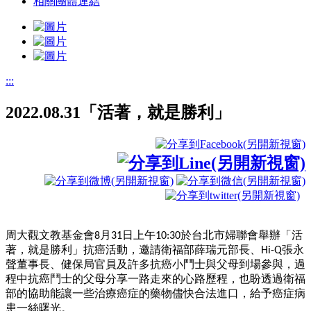
相關團體連結
:::
2022.08.31「活著，就是勝利」
周大觀文教基金會
月
日上午
於台北市婦聯會舉辦「活
8
31
10:30
著，就是勝
利」抗癌活動，邀請衛福部薛瑞元部長、
張永
Hi-Q
聲董事長、健保局官員及許
多抗癌小鬥士與父母到場參與，過
程中抗癌鬥士的父母分享一路走來的心路歷
程，也盼透過衛福
部的協助能讓一些治療癌症的
藥物儘快合法進口，給予癌症
病
患一絲曙光。