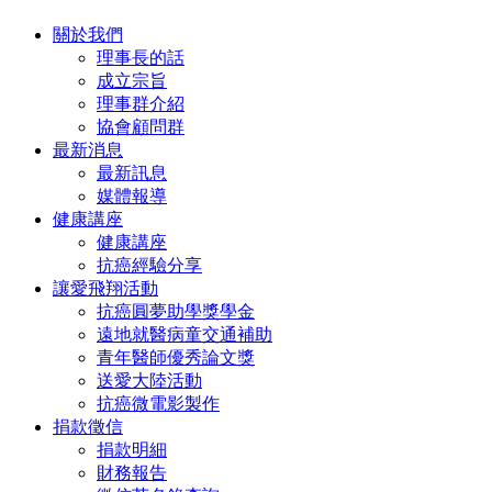
關於我們
理事長的話
成立宗旨
理事群介紹
協會顧問群
最新消息
最新訊息
媒體報導
健康講座
健康講座
抗癌經驗分享
讓愛飛翔活動
抗癌圓夢助學獎學金
遠地就醫病童交通補助
青年醫師優秀論文獎
送愛大陸活動
抗癌微電影製作
捐款徵信
捐款明細
財務報告