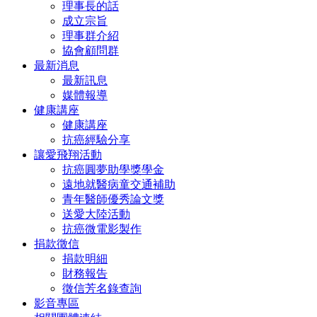
理事長的話
成立宗旨
理事群介紹
協會顧問群
最新消息
最新訊息
媒體報導
健康講座
健康講座
抗癌經驗分享
讓愛飛翔活動
抗癌圓夢助學獎學金
遠地就醫病童交通補助
青年醫師優秀論文獎
送愛大陸活動
抗癌微電影製作
捐款徵信
捐款明細
財務報告
徵信芳名錄查詢
影音專區